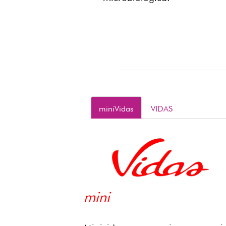
miniVidas
VIDAS
mini